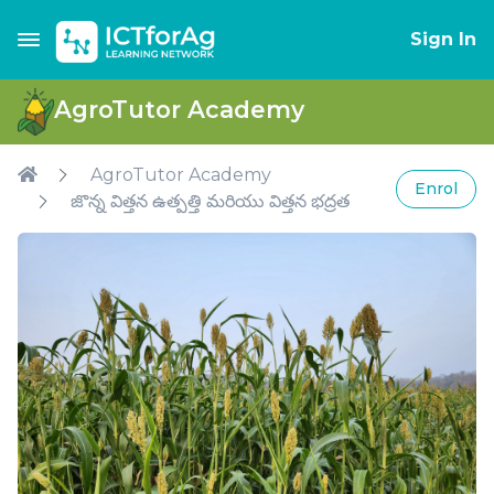
Sign In
AgroTutor Academy
AgroTutor Academy
Enrol
జొన్న విత్తన ఉత్పత్తి మరియు విత్తన భద్రత